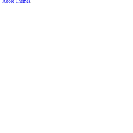
Adore Themes
.