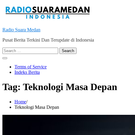
Skip
to
content
Radio Suara Medan
Pusat Berita Terkini Dan Terupdate di Indonesia
Search
for:
Terms of Service
Indeks Berita
Tag:
Teknologi Masa Depan
Home
Teknologi Masa Depan