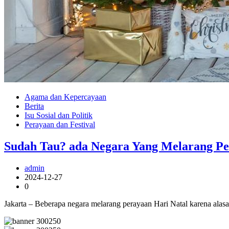
Agama dan Kepercayaan
Berita
Isu Sosial dan Politik
Perayaan dan Festival
Sudah Tau? ada Negara Yang Melarang Pe
admin
2024-12-27
0
Jakarta – Beberapa negara melarang perayaan Hari Natal karena alas