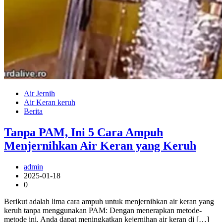
Air Jernih
Air Keran keruh
Berita
Tanpa PAM, Ini 5 Cara Ampuh
Menjernihkan Air Keran yang Keruh
admin
2025-01-18
0
Berikut adalah lima cara ampuh untuk menjernihkan air keran yang
keruh tanpa menggunakan PAM: Dengan menerapkan metode-
metode ini, Anda dapat meningkatkan kejernihan air keran di […]