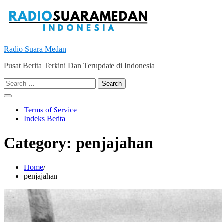
Skip
to
content
Radio Suara Medan
Pusat Berita Terkini Dan Terupdate di Indonesia
Search
for:
Terms of Service
Indeks Berita
Category:
penjajahan
Home
penjajahan