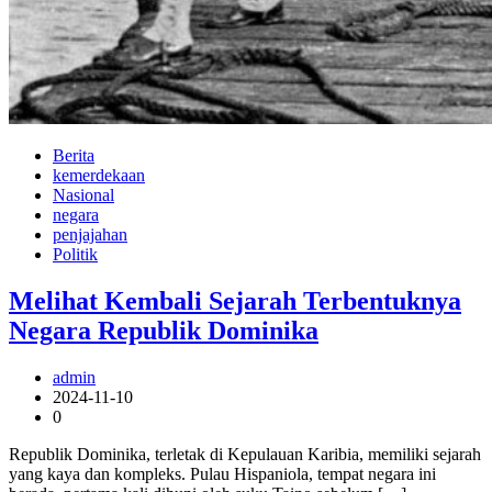
Berita
kemerdekaan
Nasional
negara
penjajahan
Politik
Melihat Kembali Sejarah Terbentuknya
Negara Republik Dominika
admin
2024-11-10
0
Republik Dominika, terletak di Kepulauan Karibia, memiliki sejarah
yang kaya dan kompleks. Pulau Hispaniola, tempat negara ini