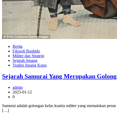
Berita
Filosofi Bushido
Militer dan Strategi
Sejarah Jepang
Tradisi Jepang Kuno
Sejarah Samurai Yang Merupakan Golonga
admin
2025-01-12
0
Samurai adalah golongan kelas ksatria militer yang memainkan pera
[…]