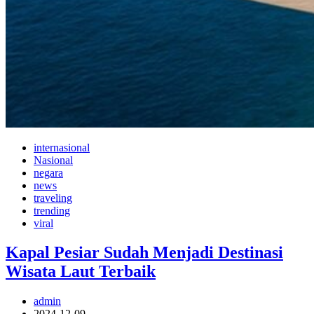
internasional
Nasional
negara
news
traveling
trending
viral
Kapal Pesiar Sudah Menjadi Destinasi
Wisata Laut Terbaik
admin
2024-12-09