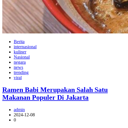
Berita
internasional
kuliner
Nasional
negara
news
trending
viral
Ramen Babi Merupakan Salah Satu
Makanan Populer Di Jakarta
admin
2024-12-08
0