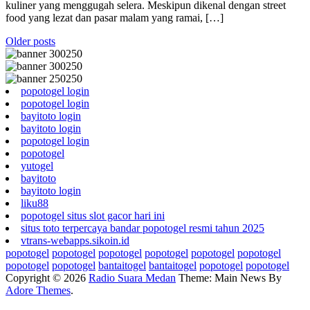
kuliner yang menggugah selera. Meskipun dikenal dengan street
food yang lezat dan pasar malam yang ramai, […]
Posts
Older posts
navigation
popotogel login
popotogel login
bayitoto login
bayitoto login
popotogel login
popotogel
yutogel
bayitoto
bayitoto login
liku88
popotogel situs slot gacor hari ini
situs toto terpercaya bandar popotogel resmi tahun 2025
vtrans-webapps.sikoin.id
popotogel
popotogel
popotogel
popotogel
popotogel
popotogel
popotogel
popotogel
bantaitogel
bantaitogel
popotogel
popotogel
Copyright © 2026
Radio Suara Medan
Theme: Main News By
Adore Themes
.