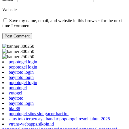
Website
Save my name, email, and website in this browser for the next
time I comment.
popotogel login
popotogel login
bayitoto login
bayitoto login
popotogel login
popotogel
yutogel
bayitoto
bayitoto login
liku88
popotogel situs slot gacor hari ini
situs toto terpercaya bandar popotogel resmi tahun 2025
vtrans-webapps.sikoin.id