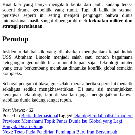
Buat kita yang hanya mengikuti berita dari jauh, kadang terasa
seperti drama geopolitik yang rumit. Tapi di balik itu semua,
peristiwa seperti ini sering menjadi pengingat bahwa dunia
internasional masih sangat dipengaruhi oleh
kekuatan militer dan
strategi pertahanan
.
Penutup
Insiden rudal balistik yang dikabarkan menghantam kapal induk
USS Abraham Lincoln menjadi salah satu contoh bagaimana
ketegangan geopolitik bisa muncul kapan saja. Teknologi militer
yang terus berkembang membuat dinamika konflik global semakin
kompleks.
Sebagai pengamat biasa, gue selalu merasa berita seperti ini menarik
sekaligus sedikit mengkhawatirkan. Di satu sisi menunjukkan
kemajuan teknologi, tapi di sisi lain juga mengingatkan bahwa
stabilitas dunia kadang sangat rapuh.
Post Views:
462
Posted in
Berita Internasional
Tagged
teknologi rudal balistik modern
Post
Previous:
Memahami Topik Panas Dunia Isu Global yang Lagi
Banyak Dicari Orang
navigation
Next:
Tetap Pada Pendirian Pemimpin Baru Iran Bersumpah