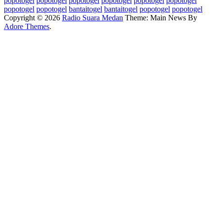
popotogel
popotogel
popotogel
popotogel
popotogel
popotogel
popotogel
popotogel
bantaitogel
bantaitogel
popotogel
popotogel
Copyright © 2026
Radio Suara Medan
Theme: Main News By
Adore Themes
.