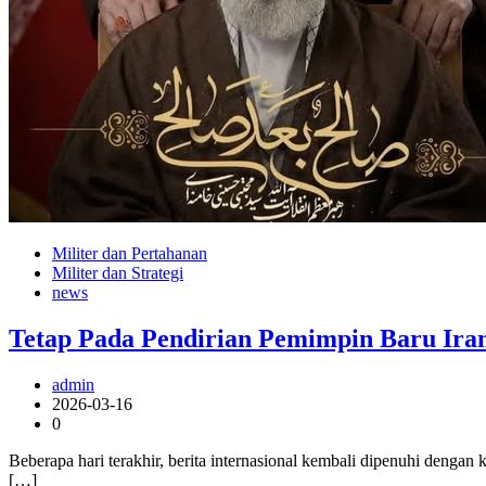
Militer dan Pertahanan
Militer dan Strategi
news
Tetap Pada Pendirian Pemimpin Baru Ir
admin
2026-03-16
0
Beberapa hari terakhir, berita internasional kembali dipenuhi denga
[…]