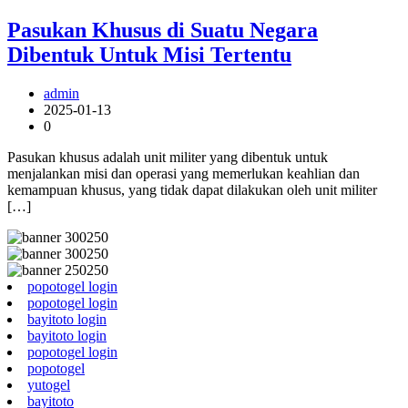
Pasukan Khusus di Suatu Negara
Dibentuk Untuk Misi Tertentu
admin
2025-01-13
0
Pasukan khusus adalah unit militer yang dibentuk untuk
menjalankan misi dan operasi yang memerlukan keahlian dan
kemampuan khusus, yang tidak dapat dilakukan oleh unit militer
[…]
popotogel login
popotogel login
bayitoto login
bayitoto login
popotogel login
popotogel
yutogel
bayitoto