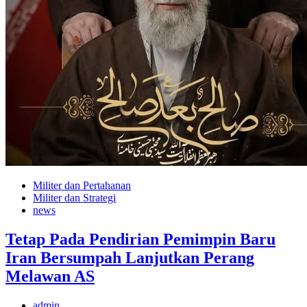
Militer dan Pertahanan
Militer dan Strategi
news
Tetap Pada Pendirian Pemimpin Baru
Iran Bersumpah Lanjutkan Perang
Melawan AS
admin