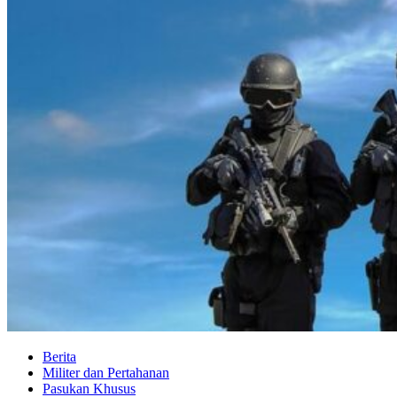
Berita
Militer dan Pertahanan
Pasukan Khusus