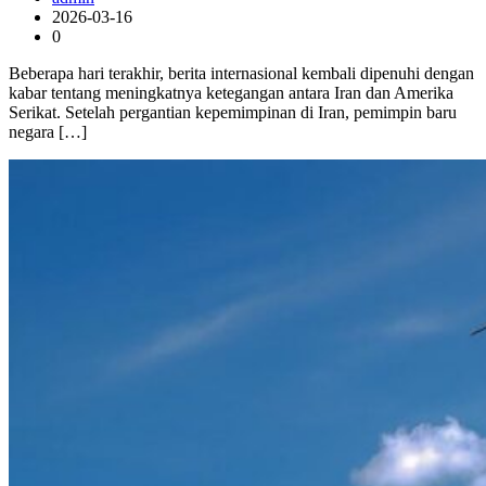
2026-03-16
0
Beberapa hari terakhir, berita internasional kembali dipenuhi dengan
kabar tentang meningkatnya ketegangan antara Iran dan Amerika
Serikat. Setelah pergantian kepemimpinan di Iran, pemimpin baru
negara […]