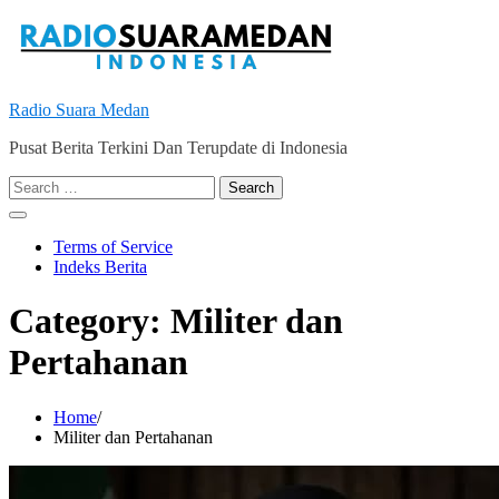
Skip
to
content
Radio Suara Medan
Pusat Berita Terkini Dan Terupdate di Indonesia
Search
for:
Terms of Service
Indeks Berita
Category:
Militer dan
Pertahanan
Home
Militer dan Pertahanan