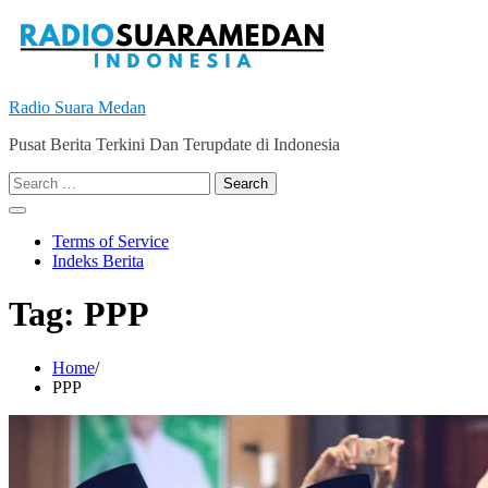
Skip
to
content
Radio Suara Medan
Pusat Berita Terkini Dan Terupdate di Indonesia
Search
for:
Terms of Service
Indeks Berita
Tag:
PPP
Home
PPP