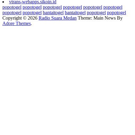
vtrans-webapps.sikoin.id
popotogel
popotogel
popotogel
popotogel
popotogel
popotogel
popotogel
popotogel
bantaitogel
bantaitogel
popotogel
popotogel
Copyright © 2026
Radio Suara Medan
Theme: Main News By
Adore Themes
.