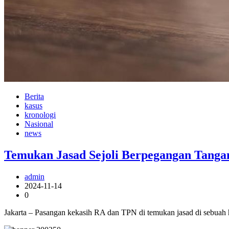
Berita
kasus
kronologi
Nasional
news
Temukan Jasad Sejoli Berpegangan Tangan,
admin
2024-11-14
0
Jakarta – Pasangan kekasih RA dan TPN di temukan jasad di sebuah h