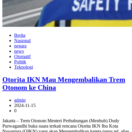
Berita
Nasional
negara
news
Otomatif
Politik
Teknologi
Otorita IKN Mau Mengembalikan Trem
Otonom ke China
admin
2024-11-15
0
Jakarta – Trem Otonom Menteri Perhubungan (Menhub) Dudy
Purwagandhi buka suara terkait rencana Otorita IKN Ibu Kota
Nusantara (OIKN) yang akan Mengembalikan kereta tanpa rel, alias