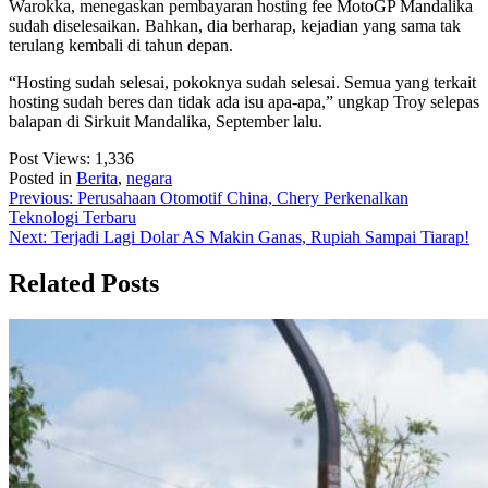
Warokka, menegaskan pembayaran hosting fee MotoGP Mandalika
sudah diselesaikan. Bahkan, dia berharap, kejadian yang sama tak
terulang kembali di tahun depan.
“Hosting sudah selesai, pokoknya sudah selesai. Semua yang terkait
hosting sudah beres dan tidak ada isu apa-apa,” ungkap Troy selepas
balapan di Sirkuit Mandalika, September lalu.
Post Views:
1,336
Posted in
Berita
,
negara
Post
Previous:
Perusahaan Otomotif China, Chery Perkenalkan
Teknologi Terbaru
navigation
Next:
Terjadi Lagi Dolar AS Makin Ganas, Rupiah Sampai Tiarap!
Related Posts