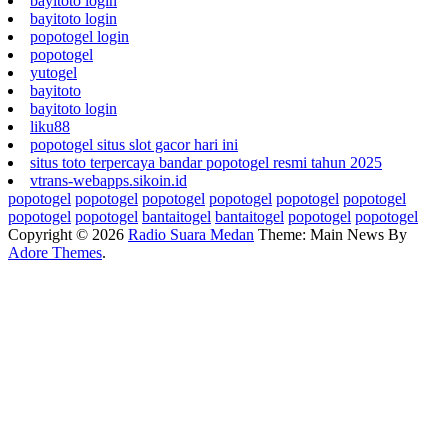
bayitoto login
bayitoto login
popotogel login
popotogel
yutogel
bayitoto
bayitoto login
liku88
popotogel situs slot gacor hari ini
situs toto terpercaya bandar popotogel resmi tahun 2025
vtrans-webapps.sikoin.id
popotogel
popotogel
popotogel
popotogel
popotogel
popotogel
popotogel
popotogel
bantaitogel
bantaitogel
popotogel
popotogel
Copyright © 2026
Radio Suara Medan
Theme: Main News By
Adore Themes
.