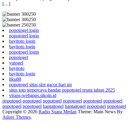
[…]
popotogel login
popotogel login
bayitoto login
bayitoto login
popotogel login
popotogel
yutogel
bayitoto
bayitoto login
liku88
popotogel situs slot gacor hari ini
situs toto terpercaya bandar popotogel resmi tahun 2025
vtrans-webapps.sikoin.id
popotogel
popotogel
popotogel
popotogel
popotogel
popotogel
popotogel
popotogel
bantaitogel
bantaitogel
popotogel
popotogel
Copyright © 2026
Radio Suara Medan
Theme: Main News By
Adore Themes
.