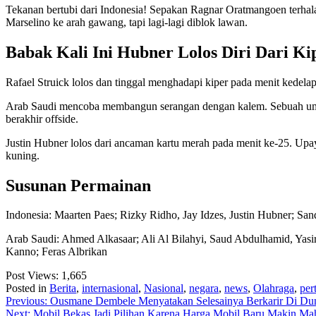
Tekanan bertubi dari Indonesia! Sepakan Ragnar Oratmangoen terhala
Marselino ke arah gawang, tapi lagi-lagi diblok lawan.
Babak Kali Ini Hubner Lolos Diri Dari 
Rafael Struick lolos dan tinggal menghadapi kiper pada menit kedela
Arab Saudi mencoba membangun serangan dengan kalem. Sebuah umpan 
berakhir offside.
Justin Hubner lolos dari ancaman kartu merah pada menit ke-25. U
kuning.
Susunan Permainan
Indonesia: Maarten Paes; Rizky Ridho, Jay Idzes, Justin Hubner; Sa
Arab Saudi: Ahmed Alkasaar; Ali Al Bilahyi, Saud Abdulhamid, Ya
Kanno; Feras Albrikan
Post Views:
1,665
Posted in
Berita
,
internasional
,
Nasional
,
negara
,
news
,
Olahraga
,
per
Post
Previous:
Ousmane Dembele Menyatakan Selesainya Berkarir Di Du
Next:
Mobil Bekas Jadi Pilihan Karena Harga Mobil Baru Makin Ma