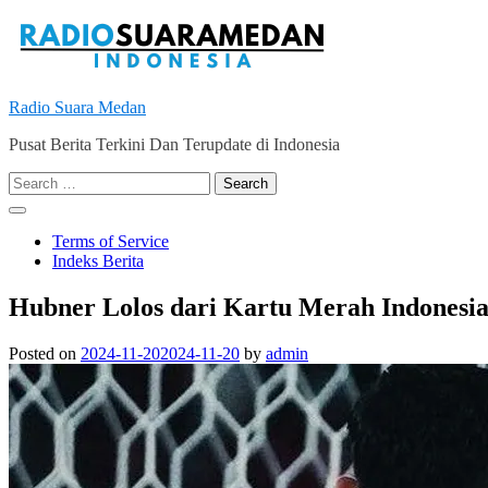
Skip
to
content
Radio Suara Medan
Pusat Berita Terkini Dan Terupdate di Indonesia
Search
for:
Terms of Service
Indeks Berita
Hubner Lolos dari Kartu Merah Indonesia
Posted on
2024-11-20
2024-11-20
by
admin