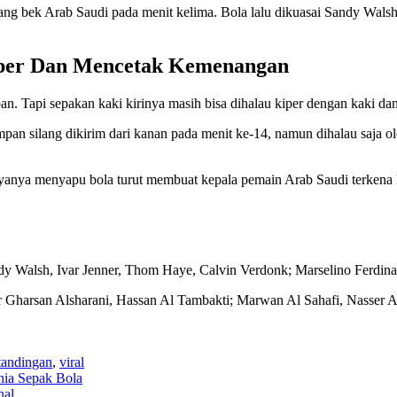
ng bek Arab Saudi pada menit kelima. Bola lalu dikuasai Sandy Walsh 
Kiper Dan Mencetak Kemenangan
pan. Tapi sepakan kaki kirinya masih bisa dihalau kiper dengan kaki d
silang dikirim dari kanan pada menit ke-14, namun dihalau saja ole
payanya menyapu bola turut membuat kepala pemain Arab Saudi terken
ndy Walsh, Ivar Jenner, Thom Haye, Calvin Verdonk; Marselino Ferdin
sir Gharsan Alsharani, Hassan Al Tambakti; Marwan Al Sahafi, Nass
tandingan
,
viral
nia Sepak Bola
hal