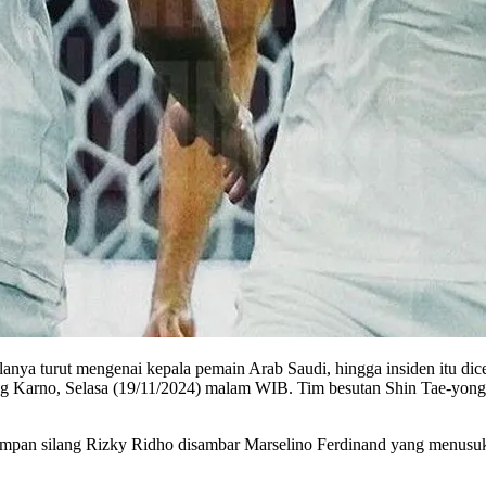
olanya turut mengenai kepala pemain Arab Saudi, hingga insiden itu dic
 Karno, Selasa (19/11/2024) malam WIB. Tim besutan Shin Tae-yong m
pan silang Rizky Ridho disambar Marselino Ferdinand yang menusuk d