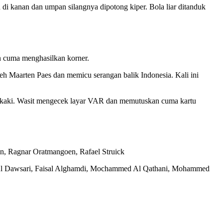
di kanan dan umpan silangnya dipotong kiper. Bola liar ditanduk
an cuma menghasilkan korner.
h Maarten Paes dan memicu serangan balik Indonesia. Kali ini
a kaki. Wasit mengecek layar VAR dan memutuskan cuma kartu
an, Ragnar Oratmangoen, Rafael Struick
er Al Dawsari, Faisal Alghamdi, Mochammed Al Qathani, Mohammed