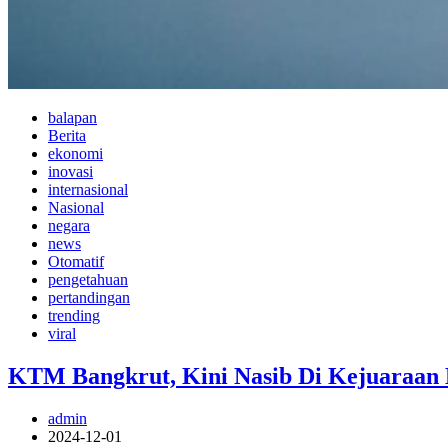
balapan
Berita
ekonomi
inovasi
internasional
Nasional
negara
news
Otomatif
pengetahuan
pertandingan
trending
viral
KTM Bangkrut, Kini Nasib Di Kejuaraa
admin
2024-12-01