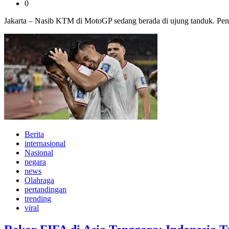
0
Jakarta – Nasib KTM di MotoGP sedang berada di ujung tanduk. Pen
Berita
internasional
Nasional
negara
news
Olahraga
pertandingan
trending
viral