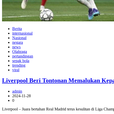
Berita
internasional
Nasional
negara
news
Olahraga
pertandingan
sepak bola
trending
viral
Liverpool Beri Tontonan Memalukan Kep
admin
2024-11-28
0
Liverpool – Juara bertahan Real Madrid terus kesulitan di Liga Cha