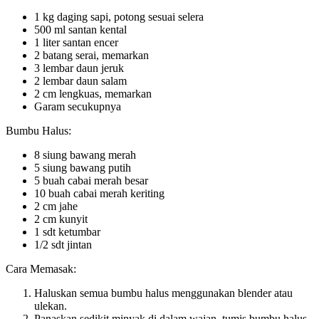
1 kg daging sapi, potong sesuai selera
500 ml santan kental
1 liter santan encer
2 batang serai, memarkan
3 lembar daun jeruk
2 lembar daun salam
2 cm lengkuas, memarkan
Garam secukupnya
Bumbu Halus:
8 siung bawang merah
5 siung bawang putih
5 buah cabai merah besar
10 buah cabai merah keriting
2 cm jahe
2 cm kunyit
1 sdt ketumbar
1/2 sdt jintan
Cara Memasak:
Haluskan semua bumbu halus menggunakan blender atau
ulekan.
Panaskan sedikit minyak di dalam wajan, tumis bumbu halus