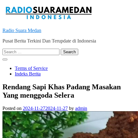
Skip
to
content
Radio Suara Medan
Pusat Berita Terkini Dan Terupdate di Indonesia
Search
for:
Terms of Service
Indeks Berita
Rendang Sapi Khas Padang Masakan
Yang menggoda Selera
Posted on
2024-11-27
2024-11-27
by
admin