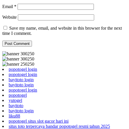
Email
*
Website
Save my name, email, and website in this browser for the next
time I comment.
popotogel login
popotogel login
bayitoto login
bayitoto login
popotogel login
popotogel
yutogel
bayitoto
bayitoto login
liku88
popotogel situs slot gacor hari ini
situs toto terpercaya bandar popotogel resmi tahun 2025