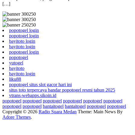
[…]
popotogel login
popotogel login
bayitoto login
bayitoto login
popotogel login
popotogel
yutogel
bayitoto
bayitoto login
liku88
popotogel situs slot gacor hari ini
situs toto terpercaya bandar popotogel resmi tahun 2025
vtrans-webapps.sikoin.id
popotogel
popotogel
popotogel
popotogel
popotogel
popotogel
popotogel
popotogel
bantaitogel
bantaitogel
popotogel
popotogel
Copyright © 2026
Radio Suara Medan
Theme: Main News By
Adore Themes
.