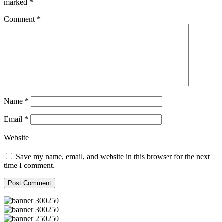
marked
*
Comment
*
Name
*
Email
*
Website
Save my name, email, and website in this browser for the next
time I comment.