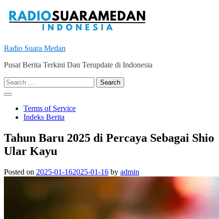
Skip
to
content
Radio Suara Medan
Pusat Berita Terkini Dan Terupdate di Indonesia
Search
for:
Terms of Service
Indeks Berita
Tahun Baru 2025 di Percaya Sebagai Shio
Ular Kayu
Posted on
2025-01-16
2025-01-16
by
admin