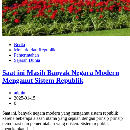
Berita
Monarki dan Republik
Pemerintahan
Sejarah Dunia
Saat ini Masih Banyak Negara Modern
Menganut Sistem Republik
admin
2025-01-15
0
Saat ini, banyak negara modern yang menganut sistem republik
karena beberapa alasan utama yang sejalan dengan prinsip-prinsip
demokrasi dan pemerintahan yang efisien. Sistem republik
menekankan […]