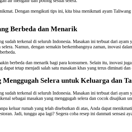
n air mengalir dan potong sesuai selera.
nikmat. Dengan mengikuti tips ini, kita bisa menikmati ayam Taliwan
ang Berbeda dan Menarik
 sudah terkenal di seluruh Indonesia. Masakan ini terbuat dari aya
h selera. Namun, dengan semakin berkembangnya zaman, inovasi dala
berbeda.
akin berbeda dan menarik bagi para konsumen. Selain itu, inovasi j
dapat tetap menjadi salah satu masakan khas yang terus diminati dan 
 Menggugah Selera untuk Keluarga dan T
 sudah terkenal di seluruh Indonesia. Masakan ini terbuat dari aya
kenal sebagai masakan yang menggugah selera dan cocok disajikan un
a keluar rumah yang telah disebutkan di atas, Anda dapat menikmati 
oran. Jadi, tunggu apa lagi? Segera coba resep ini danmati sensasi ay