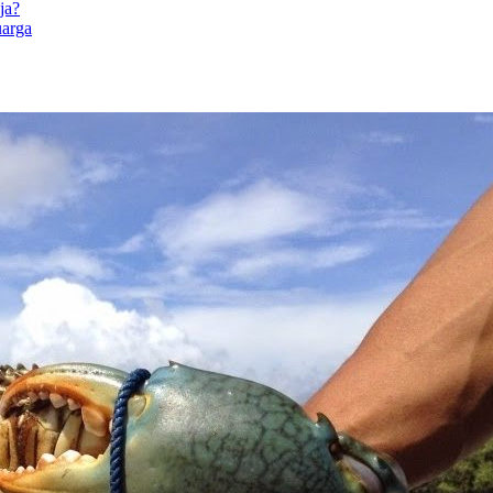
ja?
uarga