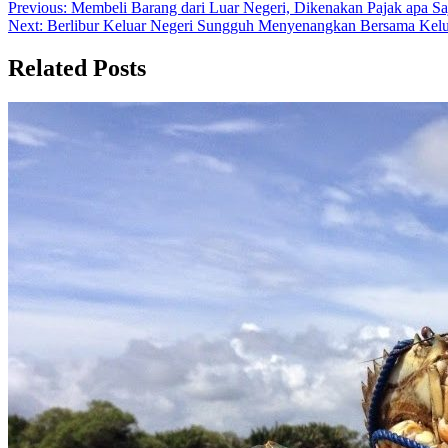
Post
Previous:
Membeli Barang dari Luar Negeri, Dikenakan Pajak apa Sa
Next:
Berlibur Keluar Negeri Sungguh Menyenangkan Bersama Kel
navigation
Related Posts