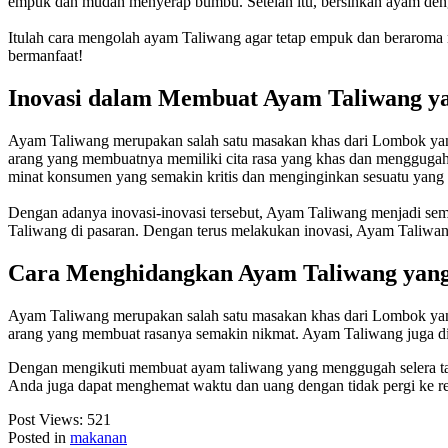
empuk dan mudah menyerap bumbu. Setelah itu, bersihkan ayam denga
Itulah cara mengolah ayam Taliwang agar tetap empuk dan beraroma 
bermanfaat!
Inovasi dalam Membuat Ayam Taliwang y
Ayam Taliwang merupakan salah satu masakan khas dari Lombok yang
arang yang membuatnya memiliki cita rasa yang khas dan mengguga
minat konsumen yang semakin kritis dan menginginkan sesuatu yang 
Dengan adanya inovasi-inovasi tersebut, Ayam Taliwang menjadi sem
Taliwang di pasaran. Dengan terus melakukan inovasi, Ayam Taliwang 
Cara Menghidangkan Ayam Taliwang yang
Ayam Taliwang merupakan salah satu masakan khas dari Lombok yang
arang yang membuat rasanya semakin nikmat. Ayam Taliwang juga di
Dengan mengikuti membuat ayam taliwang yang menggugah selera tanp
Anda juga dapat menghemat waktu dan uang dengan tidak pergi ke rest
Post Views:
521
Posted in
makanan