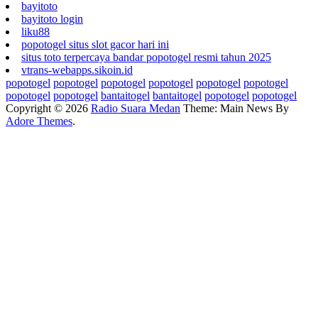
bayitoto
bayitoto login
liku88
popotogel situs slot gacor hari ini
situs toto terpercaya bandar popotogel resmi tahun 2025
vtrans-webapps.sikoin.id
popotogel
popotogel
popotogel
popotogel
popotogel
popotogel
popotogel
popotogel
bantaitogel
bantaitogel
popotogel
popotogel
Copyright © 2026
Radio Suara Medan
Theme: Main News By
Adore Themes
.