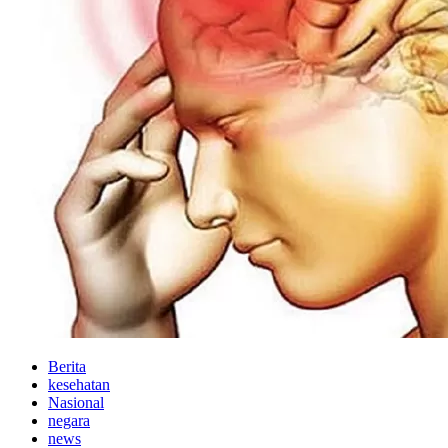
Berita
kesehatan
Nasional
negara
news