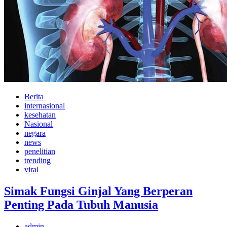
Berita
internasional
kesehatan
Nasional
negara
news
penelitian
trending
viral
Simak Fungsi Ginjal Yang Berperan
Penting Pada Tubuh Manusia
admin