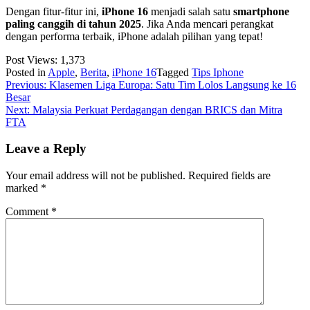
Dengan fitur-fitur ini,
iPhone 16
menjadi salah satu
smartphone
paling canggih di tahun 2025
. Jika Anda mencari perangkat
dengan performa terbaik, iPhone adalah pilihan yang tepat!
Post Views:
1,373
Posted in
Apple
,
Berita
,
iPhone 16
Tagged
Tips Iphone
Post
Previous:
Klasemen Liga Europa: Satu Tim Lolos Langsung ke 16
Besar
navigation
Next:
Malaysia Perkuat Perdagangan dengan BRICS dan Mitra
FTA
Leave a Reply
Your email address will not be published.
Required fields are
marked
*
Comment
*