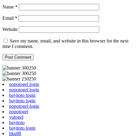
Name
*
Email
*
Website
Save my name, email, and website in this browser for the next
time I comment.
popotogel login
popotogel login
bayitoto login
bayitoto login
popotogel login
popotogel
yutogel
bayitoto
bayitoto login
liku88