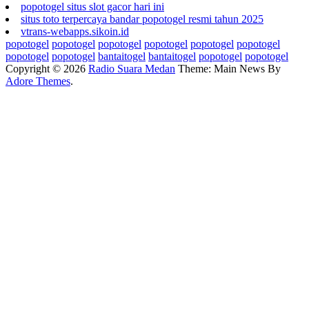
popotogel situs slot gacor hari ini
situs toto terpercaya bandar popotogel resmi tahun 2025
vtrans-webapps.sikoin.id
popotogel
popotogel
popotogel
popotogel
popotogel
popotogel
popotogel
popotogel
bantaitogel
bantaitogel
popotogel
popotogel
Copyright © 2026
Radio Suara Medan
Theme: Main News By
Adore Themes
.