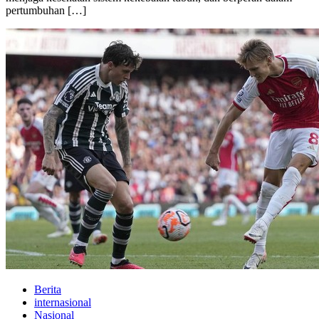
pertumbuhan […]
Berita
internasional
Nasional