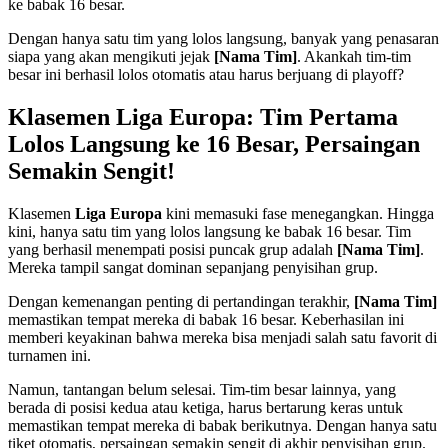
ke babak 16 besar.
Dengan hanya satu tim yang lolos langsung, banyak yang penasaran
siapa yang akan mengikuti jejak
[Nama Tim]
. Akankah tim-tim
besar ini berhasil lolos otomatis atau harus berjuang di playoff?
Klasemen Liga Europa: Tim Pertama
Lolos Langsung ke 16 Besar, Persaingan
Semakin Sengit!
Klasemen
Liga Europa
kini memasuki fase menegangkan. Hingga
kini, hanya satu tim yang lolos langsung ke babak 16 besar. Tim
yang berhasil menempati posisi puncak grup adalah
[Nama Tim]
.
Mereka tampil sangat dominan sepanjang penyisihan grup.
Dengan kemenangan penting di pertandingan terakhir,
[Nama Tim]
memastikan tempat mereka di babak 16 besar. Keberhasilan ini
memberi keyakinan bahwa mereka bisa menjadi salah satu favorit di
turnamen ini.
Namun, tantangan belum selesai. Tim-tim besar lainnya, yang
berada di posisi kedua atau ketiga, harus bertarung keras untuk
memastikan tempat mereka di babak berikutnya. Dengan hanya satu
tiket otomatis, persaingan semakin sengit di akhir penyisihan grup.