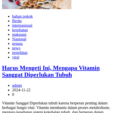
bahan pokok
Berita
internasional
kesehatan
makanan
Nasional
negara
news
penelitian
viral
Harus Mengeti Ini, Mengapa Vitamin
Sanggat Diperlukan Tubuh
admin
2024-11-22
0
Vitamin Sanggat Diperlukan tubuh karena berperan penting dalam
berbagai fungsi vital. Vitamin membantu dalam proses metabolisme,
menjaga kesehatan sistem kekebalan tubuh, dan berperan dalam