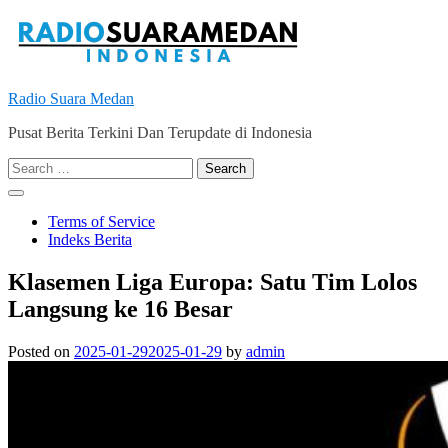
Skip
to
content
Radio Suara Medan
Pusat Berita Terkini Dan Terupdate di Indonesia
Search
for:
Terms of Service
Indeks Berita
Klasemen Liga Europa: Satu Tim Lolos
Langsung ke 16 Besar
Posted on
2025-01-29
2025-01-29
by
admin