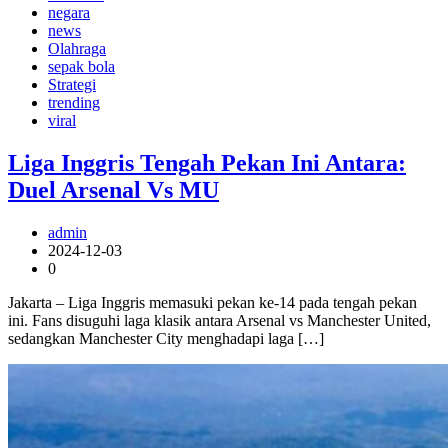
negara
news
Olahraga
sepak bola
Strategi
trending
viral
Liga Inggris Tengah Pekan Ini Antara:
Duel Arsenal Vs MU
admin
2024-12-03
0
Jakarta – Liga Inggris memasuki pekan ke-14 pada tengah pekan
ini. Fans disuguhi laga klasik antara Arsenal vs Manchester United,
sedangkan Manchester City menghadapi laga […]