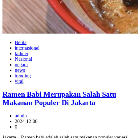
Berita
internasional
kuliner
Nasional
negara
news
trending
viral
Ramen Babi Merupakan Salah Satu
Makanan Populer Di Jakarta
admin
2024-12-08
0
Jakarta – Ramen babi adalah salah satu makanan populer variasi