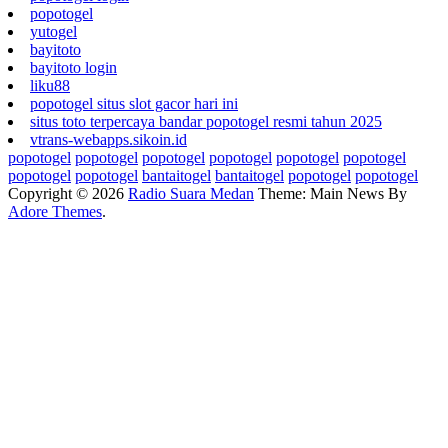
popotogel
yutogel
bayitoto
bayitoto login
liku88
popotogel situs slot gacor hari ini
situs toto terpercaya bandar popotogel resmi tahun 2025
vtrans-webapps.sikoin.id
popotogel
popotogel
popotogel
popotogel
popotogel
popotogel
popotogel
popotogel
bantaitogel
bantaitogel
popotogel
popotogel
Copyright © 2026
Radio Suara Medan
Theme: Main News By
Adore Themes
.