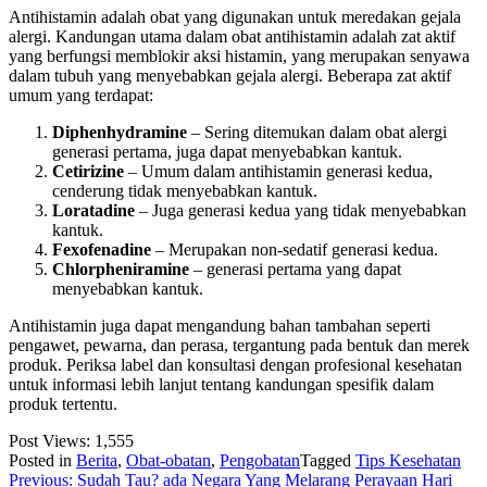
Antihistamin adalah obat yang digunakan untuk meredakan gejala
alergi. Kandungan utama dalam obat antihistamin adalah zat aktif
yang berfungsi memblokir aksi histamin, yang merupakan senyawa
dalam tubuh yang menyebabkan gejala alergi. Beberapa zat aktif
umum yang terdapat:
Diphenhydramine
– Sering ditemukan dalam obat alergi
generasi pertama, juga dapat menyebabkan kantuk.
Cetirizine
– Umum dalam antihistamin generasi kedua,
cenderung tidak menyebabkan kantuk.
Loratadine
– Juga generasi kedua yang tidak menyebabkan
kantuk.
Fexofenadine
– Merupakan non-sedatif generasi kedua.
Chlorpheniramine
– generasi pertama yang dapat
menyebabkan kantuk.
Antihistamin juga dapat mengandung bahan tambahan seperti
pengawet, pewarna, dan perasa, tergantung pada bentuk dan merek
produk. Periksa label dan konsultasi dengan profesional kesehatan
untuk informasi lebih lanjut tentang kandungan spesifik dalam
produk tertentu.
Post Views:
1,555
Posted in
Berita
,
Obat-obatan
,
Pengobatan
Tagged
Tips Kesehatan
Post
Previous:
Sudah Tau? ada Negara Yang Melarang Perayaan Hari