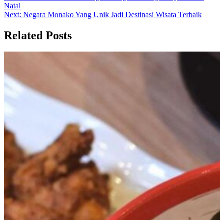
Natal
navigation
Next:
Negara Monako Yang Unik Jadi Destinasi Wisata Terbaik
Related Posts