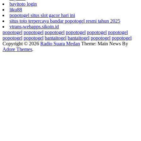
bayitoto login
liku88
popotogel situs slot gacor hari ini
situs toto terpercaya bandar popotogel resmi tahun 2025
vtrans-webapps.sikoin.id
popotogel
popotogel
popotogel
popotogel
popotogel
popotogel
popotogel
popotogel
bantaitogel
bantaitogel
popotogel
popotogel
Copyright © 2026
Radio Suara Medan
Theme: Main News By
Adore Themes
.