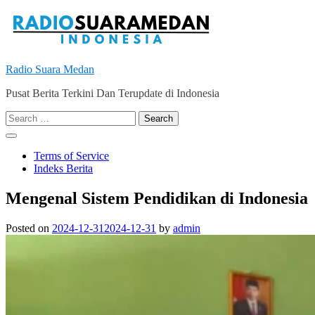
Skip
to
content
Radio Suara Medan
Pusat Berita Terkini Dan Terupdate di Indonesia
Search
for:
Terms of Service
Indeks Berita
Mengenal Sistem Pendidikan di Indonesia
Posted on
2024-12-31
2024-12-31
by
admin