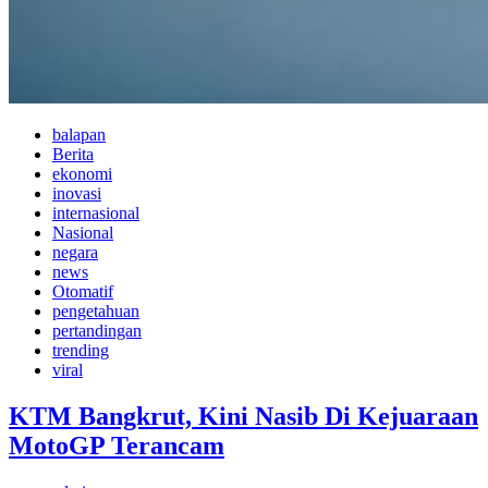
balapan
Berita
ekonomi
inovasi
internasional
Nasional
negara
news
Otomatif
pengetahuan
pertandingan
trending
viral
KTM Bangkrut, Kini Nasib Di Kejuaraan
MotoGP Terancam