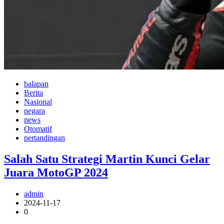
balapan
Berita
Nasional
negara
news
Otomatif
pertandingan
Salah Satu Strategi Martin Kunci Gelar
Juara MotoGP 2024
admin
2024-11-17
0