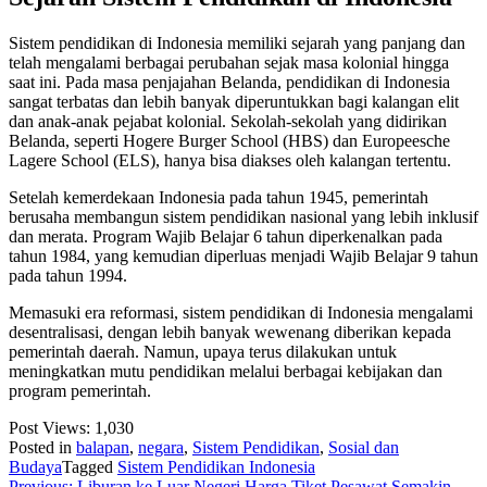
Sistem pendidikan di Indonesia memiliki sejarah yang panjang dan
telah mengalami berbagai perubahan sejak masa kolonial hingga
saat ini. Pada masa penjajahan Belanda, pendidikan di Indonesia
sangat terbatas dan lebih banyak diperuntukkan bagi kalangan elit
dan anak-anak pejabat kolonial. Sekolah-sekolah yang didirikan
Belanda, seperti Hogere Burger School (HBS) dan Europeesche
Lagere School (ELS), hanya bisa diakses oleh kalangan tertentu.
Setelah kemerdekaan Indonesia pada tahun 1945, pemerintah
berusaha membangun sistem pendidikan nasional yang lebih inklusif
dan merata. Program Wajib Belajar 6 tahun diperkenalkan pada
tahun 1984, yang kemudian diperluas menjadi Wajib Belajar 9 tahun
pada tahun 1994.
Memasuki era reformasi, sistem pendidikan di Indonesia mengalami
desentralisasi, dengan lebih banyak wewenang diberikan kepada
pemerintah daerah. Namun, upaya terus dilakukan untuk
meningkatkan mutu pendidikan melalui berbagai kebijakan dan
program pemerintah.
Post Views:
1,030
Posted in
balapan
,
negara
,
Sistem Pendidikan
,
Sosial dan
Budaya
Tagged
Sistem Pendidikan Indonesia
Previous:
Liburan ke Luar Negeri Harga Tiket Pesawat Semakin