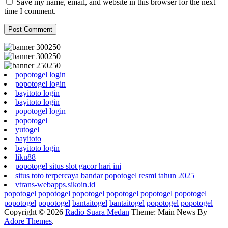
Save my name, email, and website in this browser for the next
time I comment.
popotogel login
popotogel login
bayitoto login
bayitoto login
popotogel login
popotogel
yutogel
bayitoto
bayitoto login
liku88
popotogel situs slot gacor hari ini
situs toto terpercaya bandar popotogel resmi tahun 2025
vtrans-webapps.sikoin.id
popotogel
popotogel
popotogel
popotogel
popotogel
popotogel
popotogel
popotogel
bantaitogel
bantaitogel
popotogel
popotogel
Copyright © 2026
Radio Suara Medan
Theme: Main News By
Adore Themes
.