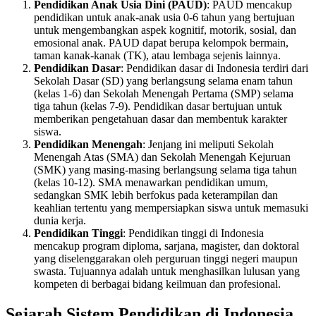
Pendidikan Anak Usia Dini (PAUD)
: PAUD mencakup
pendidikan untuk anak-anak usia 0-6 tahun yang bertujuan
untuk mengembangkan aspek kognitif, motorik, sosial, dan
emosional anak. PAUD dapat berupa kelompok bermain,
taman kanak-kanak (TK), atau lembaga sejenis lainnya.
Pendidikan Dasar
: Pendidikan dasar di Indonesia terdiri dari
Sekolah Dasar (SD) yang berlangsung selama enam tahun
(kelas 1-6) dan Sekolah Menengah Pertama (SMP) selama
tiga tahun (kelas 7-9). Pendidikan dasar bertujuan untuk
memberikan pengetahuan dasar dan membentuk karakter
siswa.
Pendidikan Menengah
: Jenjang ini meliputi Sekolah
Menengah Atas (SMA) dan Sekolah Menengah Kejuruan
(SMK) yang masing-masing berlangsung selama tiga tahun
(kelas 10-12). SMA menawarkan pendidikan umum,
sedangkan SMK lebih berfokus pada keterampilan dan
keahlian tertentu yang mempersiapkan siswa untuk memasuki
dunia kerja.
Pendidikan Tinggi
: Pendidikan tinggi di Indonesia
mencakup program diploma, sarjana, magister, dan doktoral
yang diselenggarakan oleh perguruan tinggi negeri maupun
swasta. Tujuannya adalah untuk menghasilkan lulusan yang
kompeten di berbagai bidang keilmuan dan profesional.
Sejarah Sistem Pendidikan di Indonesia