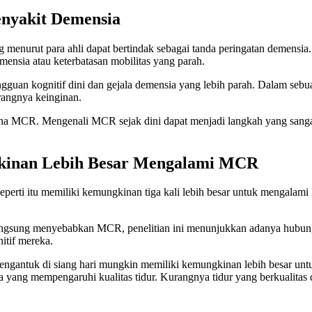
enyakit Demensia
ang menurut para ahli dapat bertindak sebagai tanda peringatan demens
mensia atau keterbatasan mobilitas yang parah.
gguan kognitif dini dan gejala demensia yang lebih parah. Dalam sebua
rangnya keinginan.
na MCR. Mengenali MCR sejak dini dapat menjadi langkah yang sang
gkinan Lebih Besar Mengalami MCR
 seperti itu memiliki kemungkinan tiga kali lebih besar untuk menga
langsung menyebabkan MCR, penelitian ini menunjukkan adanya hubung
itif mereka.
mengantuk di siang hari mungkin memiliki kemungkinan lebih besar 
nnya yang mempengaruhi kualitas tidur. Kurangnya tidur yang berkualita