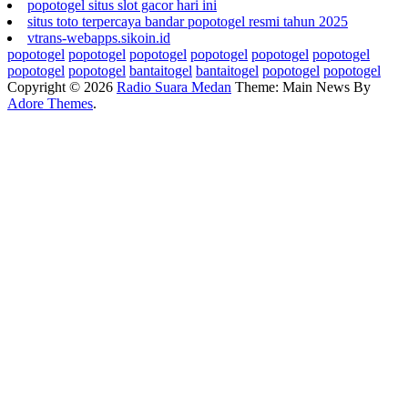
popotogel situs slot gacor hari ini
situs toto terpercaya bandar popotogel resmi tahun 2025
vtrans-webapps.sikoin.id
popotogel
popotogel
popotogel
popotogel
popotogel
popotogel
popotogel
popotogel
bantaitogel
bantaitogel
popotogel
popotogel
Copyright © 2026
Radio Suara Medan
Theme: Main News By
Adore Themes
.