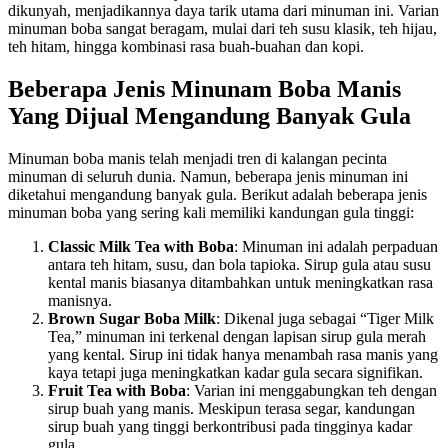
dikunyah, menjadikannya daya tarik utama dari minuman ini. Varian
minuman boba sangat beragam, mulai dari teh susu klasik, teh hijau,
teh hitam, hingga kombinasi rasa buah-buahan dan kopi.
Beberapa Jenis Minunam Boba Manis
Yang Dijual Mengandung Banyak Gula
Minuman boba manis telah menjadi tren di kalangan pecinta
minuman di seluruh dunia. Namun, beberapa jenis minuman ini
diketahui mengandung banyak gula. Berikut adalah beberapa jenis
minuman boba yang sering kali memiliki kandungan gula tinggi:
Classic Milk Tea with Boba
: Minuman ini adalah perpaduan
antara teh hitam, susu, dan bola tapioka. Sirup gula atau susu
kental manis biasanya ditambahkan untuk meningkatkan rasa
manisnya.
Brown Sugar Boba Milk
: Dikenal juga sebagai “Tiger Milk
Tea,” minuman ini terkenal dengan lapisan sirup gula merah
yang kental. Sirup ini tidak hanya menambah rasa manis yang
kaya tetapi juga meningkatkan kadar gula secara signifikan.
Fruit Tea with Boba
: Varian ini menggabungkan teh dengan
sirup buah yang manis. Meskipun terasa segar, kandungan
sirup buah yang tinggi berkontribusi pada tingginya kadar
gula.