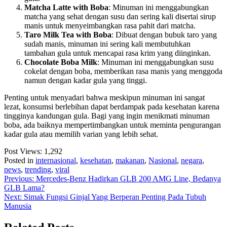
Matcha Latte with Boba
: Minuman ini menggabungkan
matcha yang sehat dengan susu dan sering kali disertai sirup
manis untuk menyeimbangkan rasa pahit dari matcha.
Taro Milk Tea with Boba
: Dibuat dengan bubuk taro yang
sudah manis, minuman ini sering kali membutuhkan
tambahan gula untuk mencapai rasa krim yang diinginkan.
Chocolate Boba Milk
: Minuman ini menggabungkan susu
cokelat dengan boba, memberikan rasa manis yang menggoda
namun dengan kadar gula yang tinggi.
Penting untuk menyadari bahwa meskipun minuman ini sangat
lezat, konsumsi berlebihan dapat berdampak pada kesehatan karena
tingginya kandungan gula. Bagi yang ingin menikmati minuman
boba, ada baiknya mempertimbangkan untuk meminta pengurangan
kadar gula atau memilih varian yang lebih sehat.
Post Views:
1,292
Posted in
internasional
,
kesehatan
,
makanan
,
Nasional
,
negara
,
news
,
trending
,
viral
Post
Previous:
Mercedes-Benz Hadirkan GLB 200 AMG Line, Bedanya
GLB Lama?
navigation
Next:
Simak Fungsi Ginjal Yang Berperan Penting Pada Tubuh
Manusia