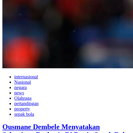
internasional
Nasional
negara
news
Olahraga
pertandingan
property
sepak bola
Ousmane Dembele Menyatakan