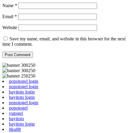
Name
*
Email
*
Website
Save my name, email, and website in this browser for the next
time I comment.
popotogel login
popotogel login
bayitoto login
bayitoto login
popotogel login
popotogel
yutogel
bayitoto
bayitoto login
liku88