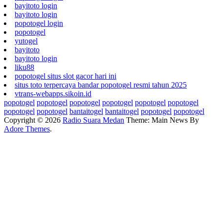
bayitoto login
bayitoto login
popotogel login
popotogel
yutogel
bayitoto
bayitoto login
liku88
popotogel situs slot gacor hari ini
situs toto terpercaya bandar popotogel resmi tahun 2025
vtrans-webapps.sikoin.id
popotogel
popotogel
popotogel
popotogel
popotogel
popotogel
popotogel
popotogel
bantaitogel
bantaitogel
popotogel
popotogel
Copyright © 2026
Radio Suara Medan
Theme: Main News By
Adore Themes
.