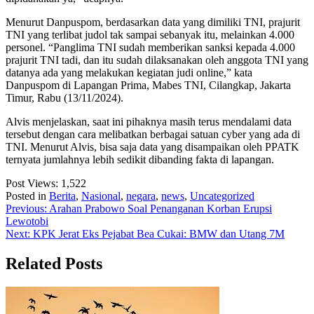
Menurut Danpuspom, berdasarkan data yang dimiliki TNI, prajurit
TNI yang terlibat judol tak sampai sebanyak itu, melainkan 4.000
personel. “Panglima TNI sudah memberikan sanksi kepada 4.000
prajurit TNI tadi, dan itu sudah dilaksanakan oleh anggota TNI yang
datanya ada yang melakukan kegiatan judi online,” kata
Danpuspom di Lapangan Prima, Mabes TNI, Cilangkap, Jakarta
Timur, Rabu (13/11/2024).
Alvis menjelaskan, saat ini pihaknya masih terus mendalami data
tersebut dengan cara melibatkan berbagai satuan cyber yang ada di
TNI. Menurut Alvis, bisa saja data yang disampaikan oleh PPATK
ternyata jumlahnya lebih sedikit dibanding fakta di lapangan.
Post Views:
1,522
Posted in
Berita
,
Nasional
,
negara
,
news
,
Uncategorized
Post
Previous:
Arahan Prabowo Soal Penanganan Korban Erupsi
Lewotobi
navigation
Next:
KPK Jerat Eks Pejabat Bea Cukai: BMW dan Utang 7M
Related Posts